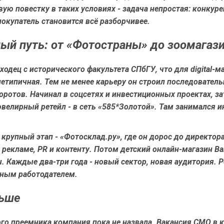
ую повестку в таких условиях - задача непростая: конкур
покупатель становится всё разборчивее.
ый путь: от «Фотостраны» до зоомагаз
ходец с исторического факультета СПбГУ, что для digital-м
етипичная. Тем не менее карьеру он строил последователь
оротов. Начинал в соцсетях и инвестиционных проектах, з
велирный ретейл - в сеть «585*Золотой». Там занимался и
рупный этап - «Фотосклад.ру», где он дорос до директора
 рекламе, PR и контенту. Потом детский онлайн-магазин Ba
ru. Каждые два-три года - новый сектор, новая аудитория. P
ным работодателем.
льше
го преемника компания пока не назвала. Вакансия CMO в 