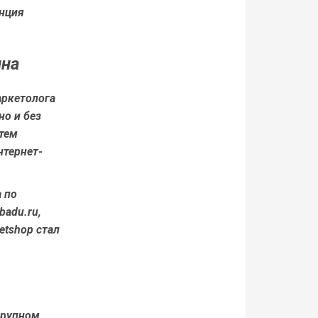
енция
ина
аркетолога
но и без
атем
нтернет-
 по
badu.ru,
etshop стал
крупном