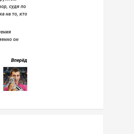
hop, судя по
а на то, кто
шения
менно он
Вперёд