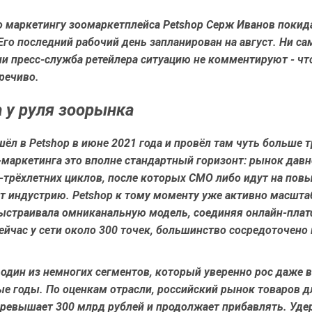
о маркетингу зоомаркетплейса Petshop Серж Иванов покид
го последний рабочий день запланирован на август. Ни са
и пресс-служба ретейлера ситуацию не комментируют - чт
речиво.
а у руля зоорынка
ёл в Petshop в июне 2021 года и провёл там чуть больше т
маркетинга это вполне стандартный горизонт: рынок давн
-трёхлетних циклов, после которых CMO либо идут на пов
т индустрию. Petshop к тому моменту уже активно масшта
ыстраивала омниканальную модель, соединяя онлайн-плат
ейчас у сети около 300 точек, большинство сосредоточено
 один из немногих сегментов, который уверенно рос даже в
е годы. По оценкам отрасли, российский рынок товаров д
ревышает 300 млрд рублей и продолжает прибавлять. Уде