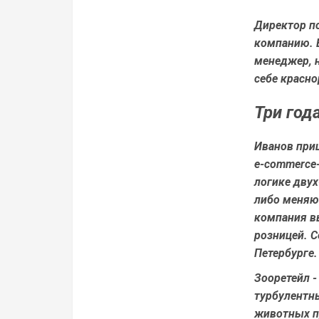
Директор п
компанию. Е
менеджер, н
себе красно
Три год
Иванов приш
e-commerce-
логике двух
либо меняю
компания в
розницей. С
Петербурге.
Зооретейл -
турбулентны
животных п