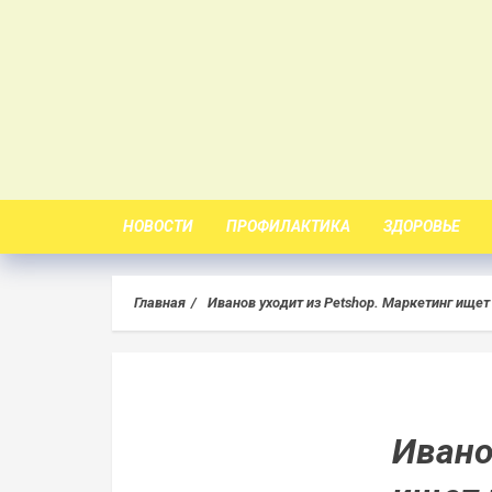
Skip
to
content
НОВОСТИ
ПРОФИЛАКТИКА
ЗДОРОВЬЕ
Главная
Иванов уходит из Petshop. Маркетинг ищет
Ивано