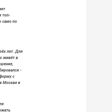
ает
м топ-
о само по
рёх лет. Для
о живёт в
ышение,
бировался -
форму с
 в Москве и
ля
ржать