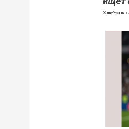
ищет 
medmas.ru