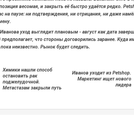
 позиция весомая, и закрыть её быстро удаётся редко. Pets
ас на паузе: ни подтверждения, ни отрицания, ни даже намёк
мену.
Иванова уход выглядит плановым - август как дата завер
предполагает, что стороны договорились заранее. Куда и
 пока неизвестно. Рынок будет следить.
Химики нашли способ
Иванов уходит из Petshop.
остановить рак
Предыдущая
Next
Маркетинг ищет нового
поджелудочной.
новость
post:
лидера
Метастазам закрыли путь