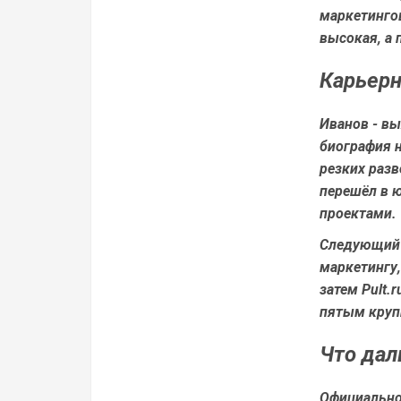
маркетингов
высокая, а 
Карьерн
Иванов - вы
биография н
резких разв
перешёл в ю
проектами.
Следующий к
маркетингу,
затем Pult.
пятым круп
Что да
Официально